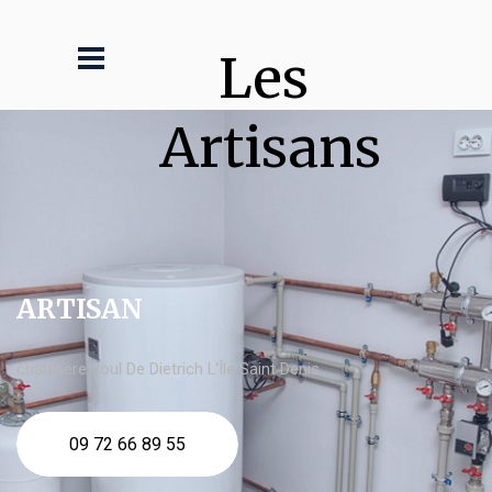
Les 
Artisans
ARTISAN
chaudière fioul De Dietrich L'Île Saint Denis
09 72 66 89 55