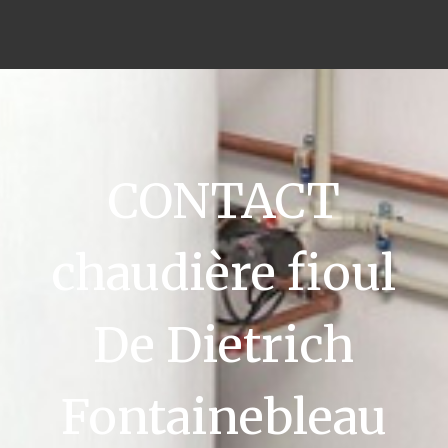
CONTACT
chaudière fioul
De Dietrich
Fontainebleau