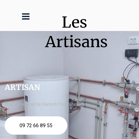
Les 
Artisans
ARTISAN
chaudière fioul De Dietrich Fontainebleau
09 72 66 89 55