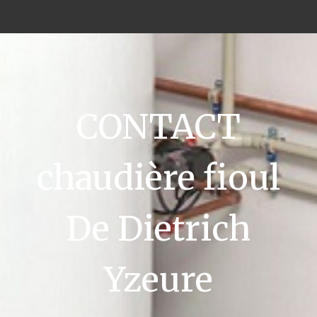
CONTACT
chaudière fioul
De Dietrich
Yzeure