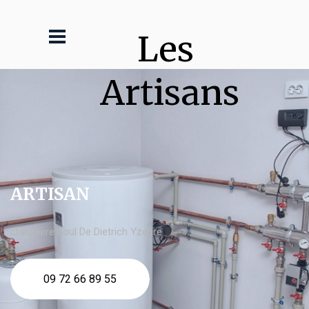
Les 
Artisans
ARTISAN
chaudière fioul De Dietrich Yzeure
09 72 66 89 55