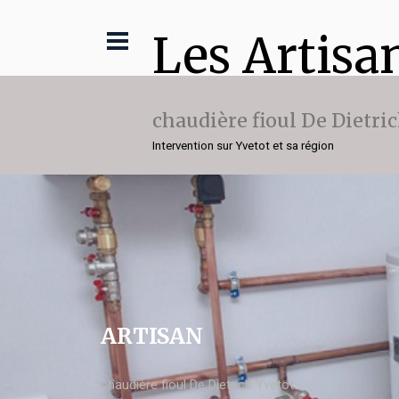
Les Artisa
chaudière fioul De Dietri
Intervention sur Yvetot et sa région
ARTISAN
chaudière fioul De Dietrich Yvetot