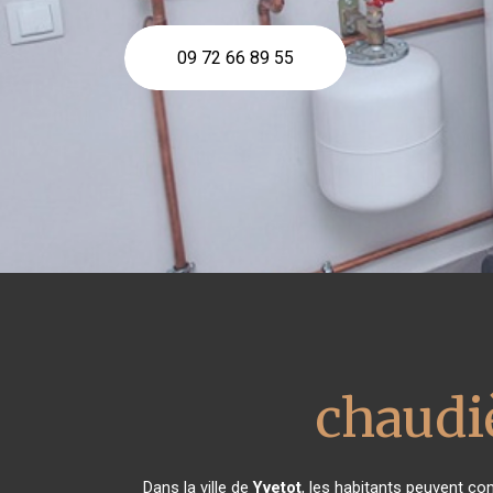
09 72 66 89 55
chaudiè
Dans la ville de
Yvetot
, les habitants peuvent com