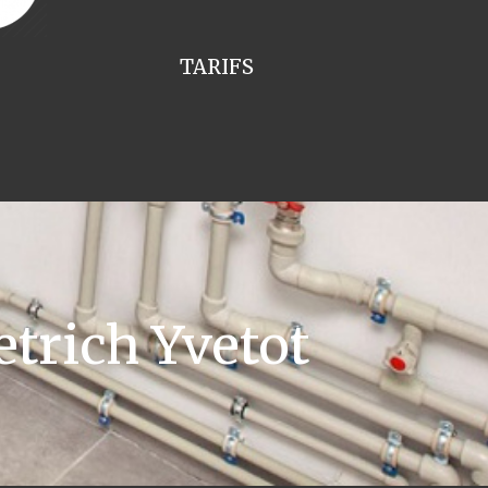
TARIFS
trich Yvetot