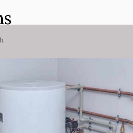
ns
ch