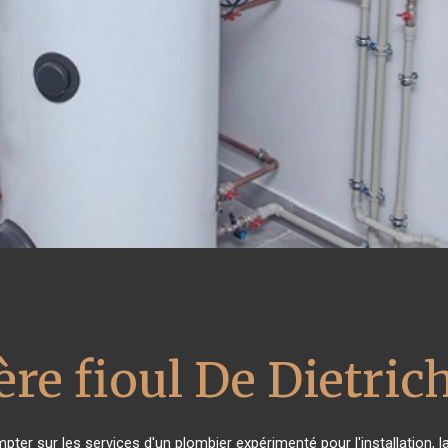
re fioul De Dietric
pter sur les services d'un plombier expérimenté pour l'installation, 