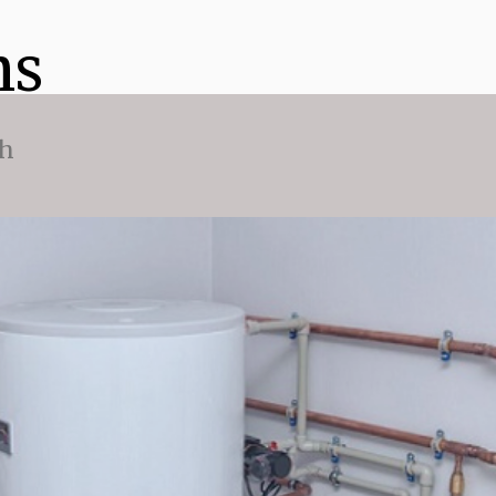
ns
ch