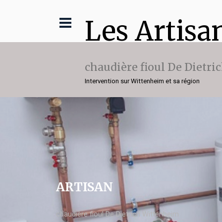
Les Artisa
chaudière fioul De Dietri
Intervention sur Wittenheim et sa région
ARTISAN
chaudière fioul De Dietrich Wittenheim