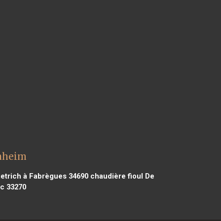
enheim
ietrich à Fabrègues 34690
chaudière fioul De
ac 33270