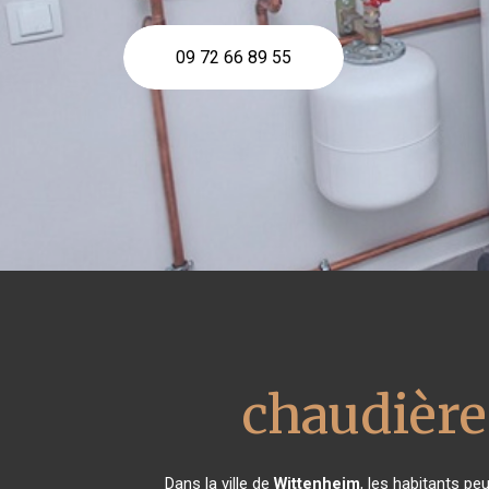
09 72 66 89 55
chaudière
Dans la ville de
Wittenheim
, les habitants pe