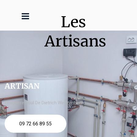
Les 
Artisans
ARTISAN
chaudière fioul De Dietrich Wintzenheim
09 72 66 89 55