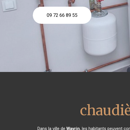
09 72 66 89 55
chaudiè
Dans la ville de
Wavrin
, les habitants peuvent co