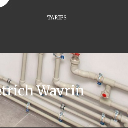
TARIFS
trich Wavrin