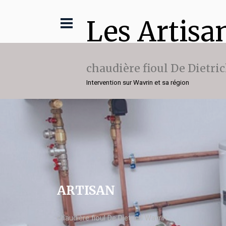
Les Artisa
chaudière fioul De Dietri
Intervention sur Wavrin et sa région
ARTISAN
chaudière fioul De Dietrich Wavrin