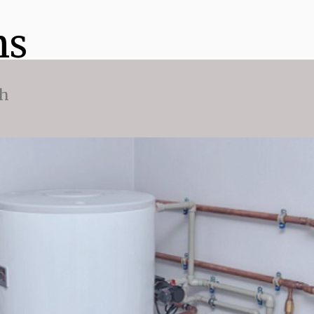
ns
ch