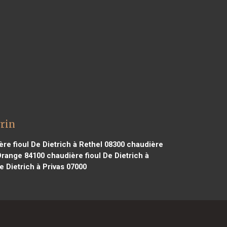
vrin
re fioul De Dietrich à Rethel 08300
chaudière
 Orange 84100
chaudière fioul De Dietrich à
e Dietrich à Privas 07000