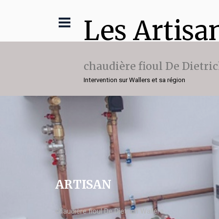
Les Artisa
chaudière fioul De Dietri
Intervention sur Wallers et sa région
ARTISAN
chaudière fioul De Dietrich Wallers