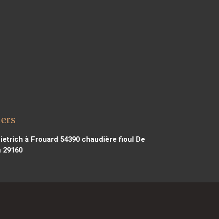
lers
ietrich à Frouard 54390
chaudière fioul De
n 29160