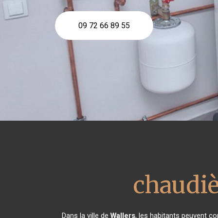
09 72 66 89 55
chaudiè
Dans la ville de
Wallers
, les habitants peuvent co