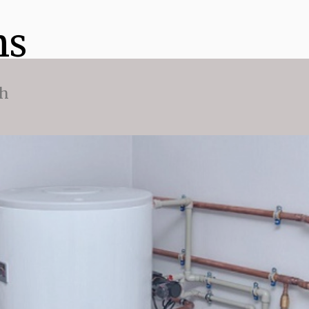
ns
ch