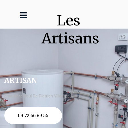
Les 
Artisans
ARTISAN
chaudière fioul De Dietrich Villerupt
09 72 66 89 55