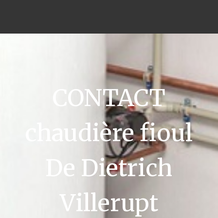
CONTACT
chaudière fioul
De Dietrich
Villerupt