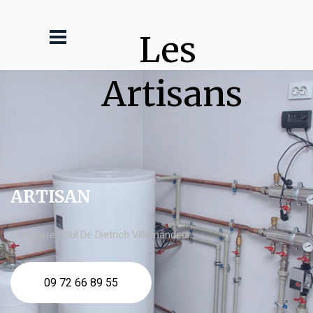
Les 
Artisans
ARTISAN
chaudière fioul De Dietrich Villemandeur
09 72 66 89 55