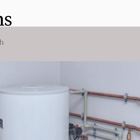
ns
ch