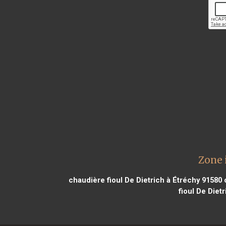
Zone 
chaudière fioul De Dietrich à Étréchy 91580
c
fioul De Diet