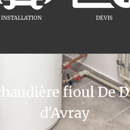
INSTALLATION
DEVIS
udière fioul De Di
d'Avray