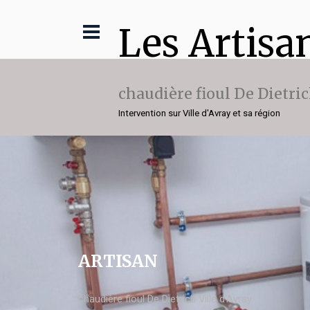
Les Artisa
chaudière fioul De Dietri
Intervention sur Ville d'Avray et sa région
ARTISAN
chaudière fioul De Dietrich Ville d'Avray