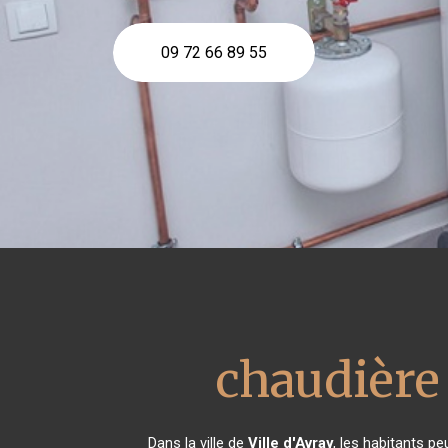
09 72 66 89 55
chaudière 
Dans la ville de
Ville d'Avray
, les habitants pe