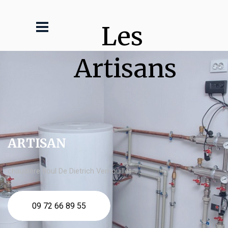
Les 
Artisans
ARTISAN
chaudière fioul De Dietrich Vernouillet
09 72 66 89 55