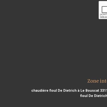
Zone int
chaudière fioul De Dietrich à Le Bouscat 331
fioul De Dietri