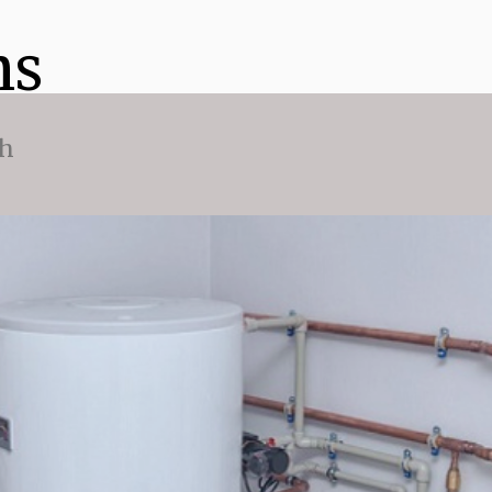
ns
ch