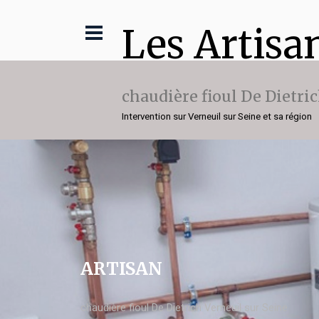
Les Artisa
chaudière fioul De Dietri
Intervention sur Verneuil sur Seine et sa région
ARTISAN
chaudière fioul De Dietrich Verneuil sur Seine