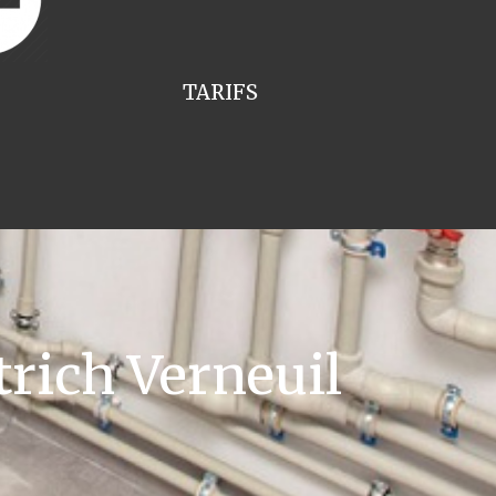
TARIFS
rich Verneuil