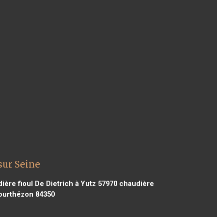
sur Seine
ère fioul De Dietrich à Yutz 57970
chaudière
Courthézon 84350