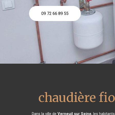
09 72 66 89 55
chaudière fio
Dans la ville de
Verneuil sur Seine
, les habitant