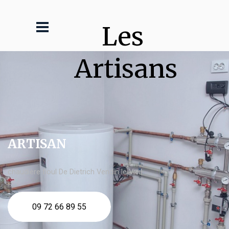
Les 
Artisans
ARTISAN
chaudière fioul De Dietrich Vendin le Vieil
09 72 66 89 55