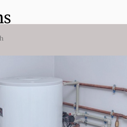
ns
ch