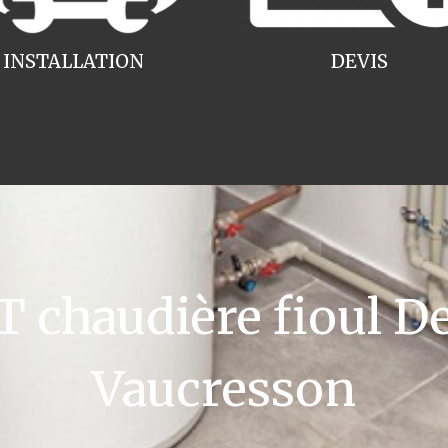
INSTALLATION
DEVIS
chaudière fioul De
Vaucresson