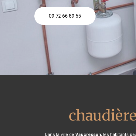
09 72 66 89 55
chaudière
Dans la ville de
Vaucresson
, les habitants pe