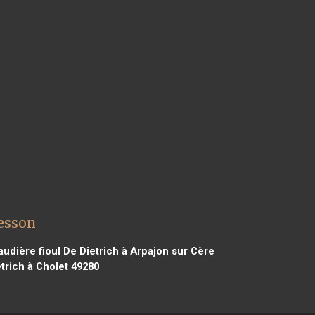
resson
udière fioul De Dietrich à Arpajon sur Cère
trich à Cholet 49280