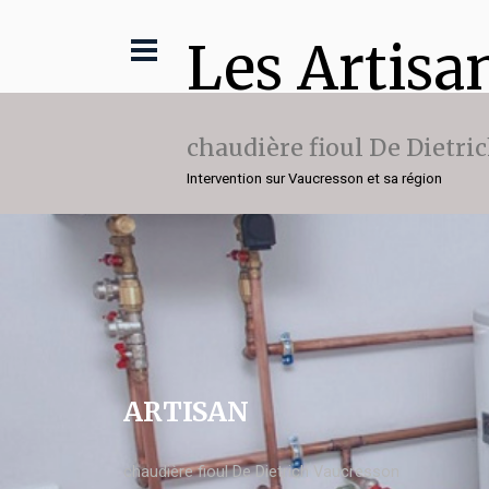
Les Artisa
chaudière fioul De Dietri
Intervention sur Vaucresson et sa région
ARTISAN
chaudière fioul De Dietrich Vaucresson