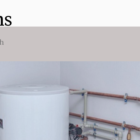
ns
ch