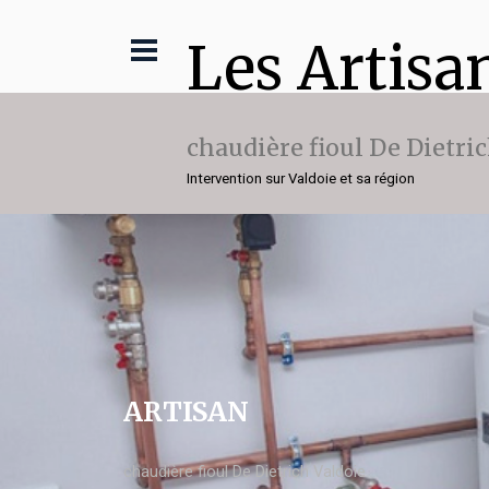
Les Artisa
chaudière fioul De Dietri
Intervention sur Valdoie et sa région
ARTISAN
chaudière fioul De Dietrich Valdoie