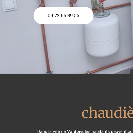
09 72 66 89 55
chaudiè
Dans la ville de
Valdoie
, les habitants peuvent co