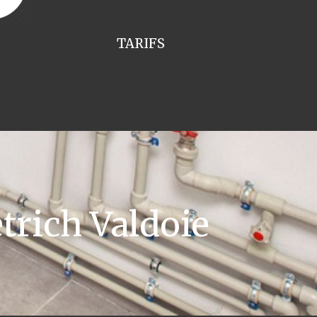
TARIFS
trich Valdoie