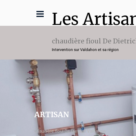
Les Artisa
chaudière fioul De Dietri
Intervention sur Valdahon et sa région
ARTISAN
chaudière fioul De Dietrich Valdahon