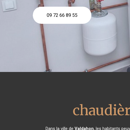
09 72 66 89 55
chaudièr
Dans la ville de
Valdahon
, les habitants peu