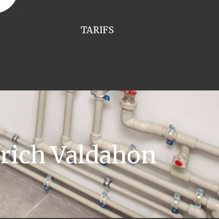
TARIFS
rich Valdahon