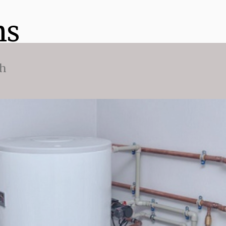
ns
ch