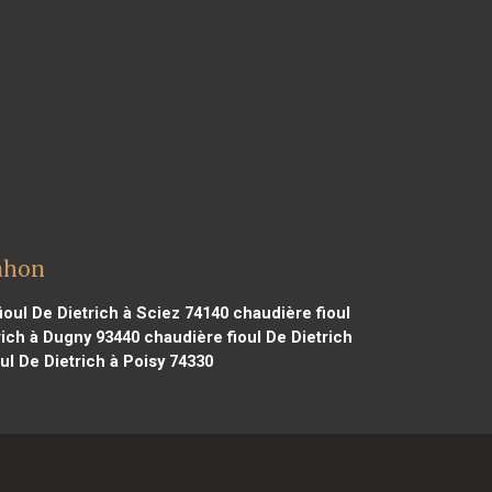
dahon
ioul De Dietrich à Sciez 74140
chaudière fioul
rich à Dugny 93440
chaudière fioul De Dietrich
ul De Dietrich à Poisy 74330