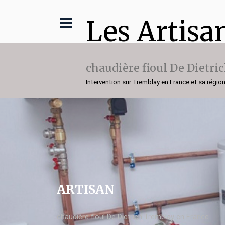
Les Artisa
chaudière fioul De Dietri
Intervention sur Tremblay en France et sa régio
ARTISAN
chaudière fioul De Dietrich Tremblay en France