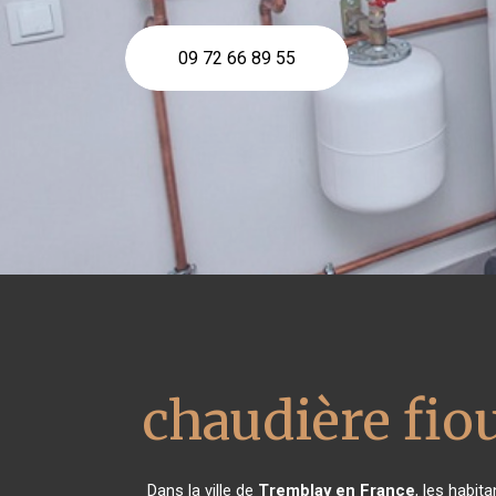
09 72 66 89 55
chaudière fiou
Dans la ville de
Tremblay en France
, les habit