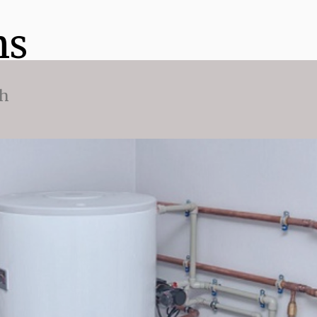
ns
ch
n