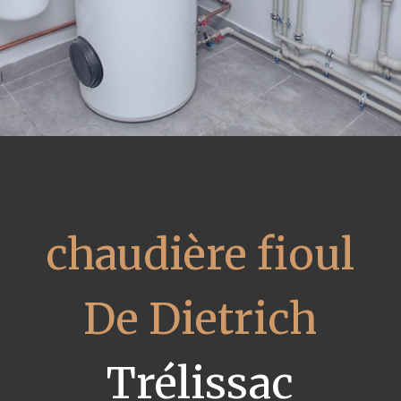
chaudière fioul
De Dietrich
Trélissac