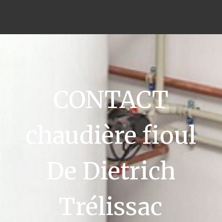
CONTACT
chaudière fioul
De Dietrich
Trélissac