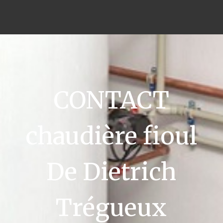
CONTACT
chaudière fioul
De Dietrich
Trégueux