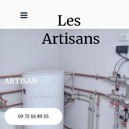
Les 
Artisans
ARTISAN
chaudière fioul De Dietrich Trans en Provence
09 72 66 89 55