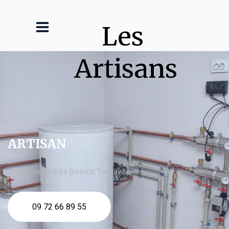
Les 
Artisans
ARTISAN
chaudière fioul De Dietrich Tourlaville
09 72 66 89 55