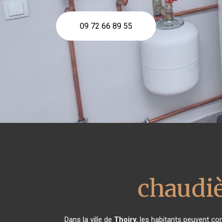
09 72 66 89 55
chaudiè
Dans la ville de
Thoiry
, les habitants peuvent co