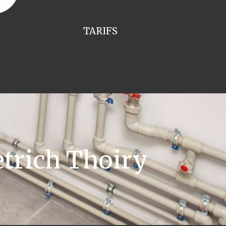
TARIFS
trich Thoiry