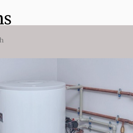
ns
ch