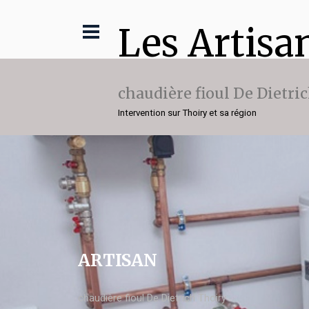
Les Artisa
chaudière fioul De Dietri
Intervention sur Thoiry et sa région
ARTISAN
chaudière fioul De Dietrich Thoiry