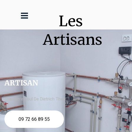
Les 
Artisans
ARTISAN
chaudière fioul De Dietrich Theix
09 72 66 89 55