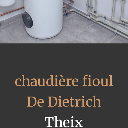
chaudière fioul
De Dietrich
Theix