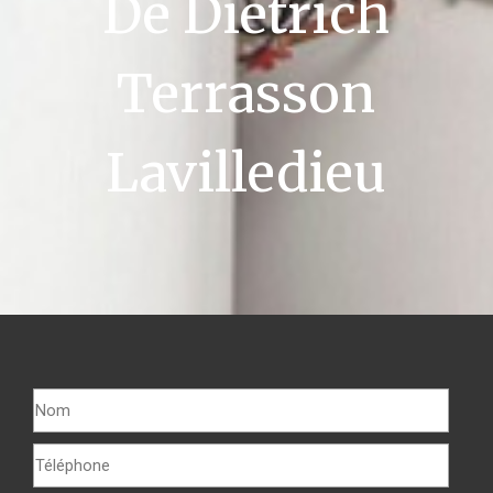
De Dietrich
Terrasson
Lavilledieu