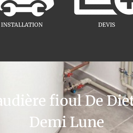
INSTALLATION
DEVIS
ière fioul De Diet
Demi Lune