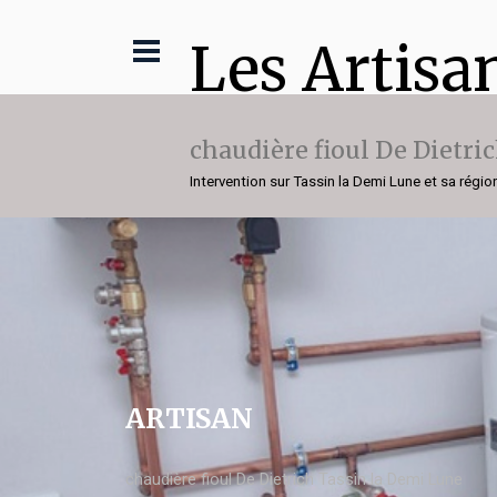
Les Artisa
chaudière fioul De Dietri
Intervention sur Tassin la Demi Lune et sa régio
ARTISAN
chaudière fioul De Dietrich Tassin la Demi Lune