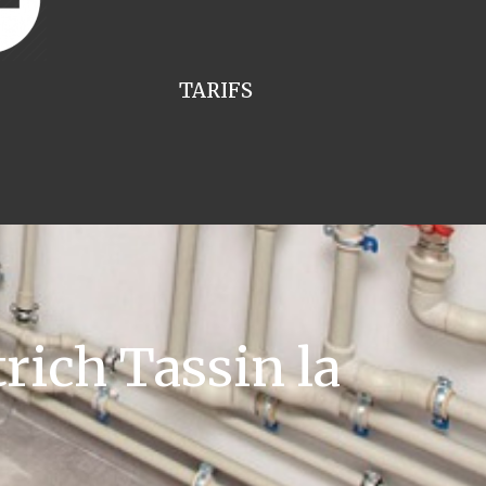
TARIFS
rich Tassin la