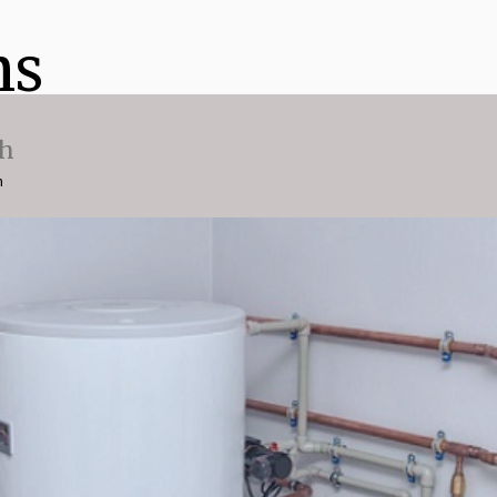
ns
ch
n