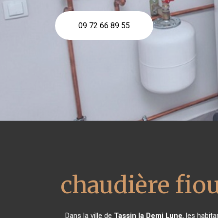
09 72 66 89 55
chaudière fiou
Dans la ville de
Tassin la Demi Lune
, les habit