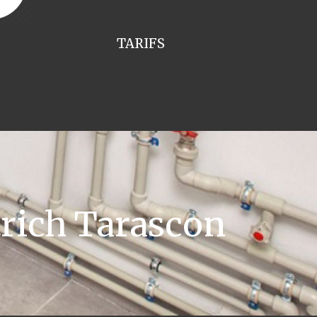
TARIFS
rich Tarascon