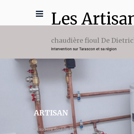
Les Artisa
chaudière fioul De Dietri
Intervention sur Tarascon et sa région
ARTISAN
chaudière fioul De Dietrich Tarascon