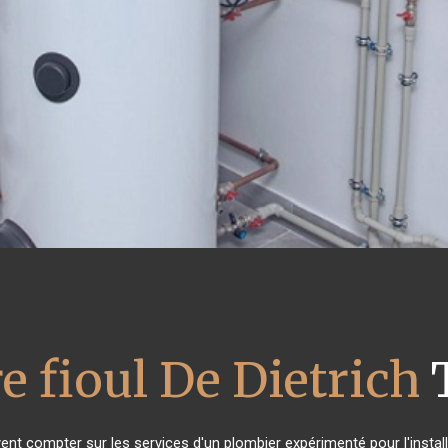
e fioul De Dietrich
vent compter sur les services d'un plombier expérimenté pour l'install