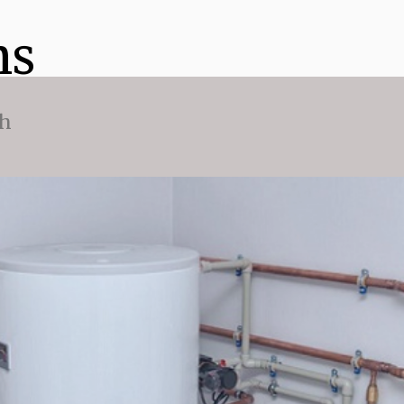
ns
ch