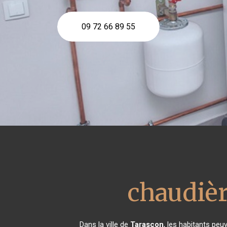
09 72 66 89 55
chaudièr
Dans la ville de
Tarascon
, les habitants peu