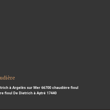
audière
trich à Argelès sur Mer 66700
chaudière fioul
e fioul De Dietrich à Aytré 17440