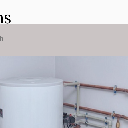
ns
ch