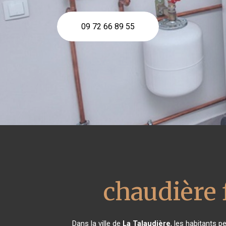
09 72 66 89 55
chaudière 
Dans la ville de
La Talaudière
, les habitants p