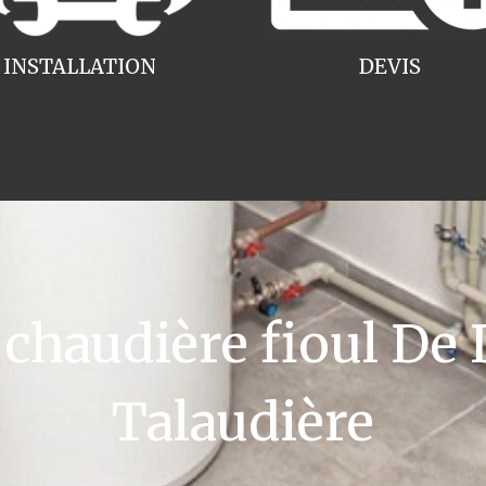
INSTALLATION
DEVIS
haudière fioul De D
Talaudière