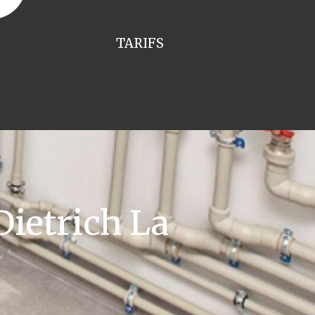
TARIFS
ietrich La