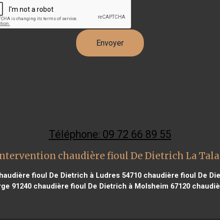
Téléphone: 09 72 66 89 55
ntervention chaudière fioul De Dietrich La Tal
audière fioul De Dietrich à Ludres 54710
chaudière fioul De Die
rge 91240
chaudière fioul De Dietrich à Molsheim 67120
chaudièr