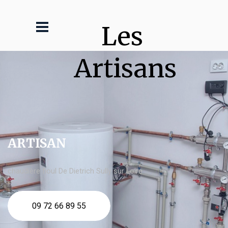
Les 
Artisans
ARTISAN
chaudière fioul De Dietrich Sully sur Loire
09 72 66 89 55