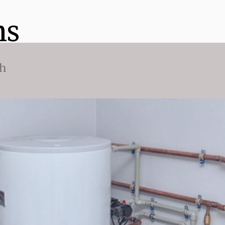
ns
ch