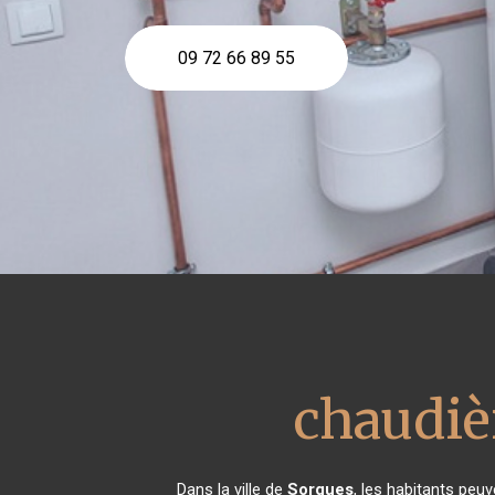
09 72 66 89 55
chaudièr
Dans la ville de
Sorgues
, les habitants peuv