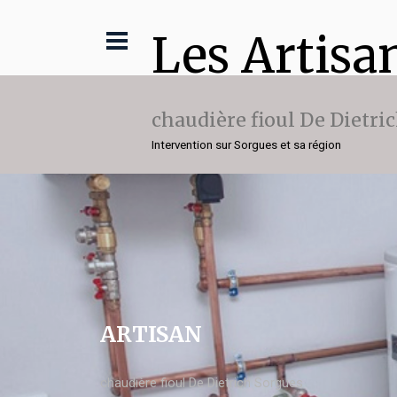
Les Artisa
chaudière fioul De Dietri
Intervention sur Sorgues et sa région
ARTISAN
chaudière fioul De Dietrich Sorgues