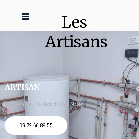
Les 
Artisans
ARTISAN
chaudière fioul De Dietrich Sin le Noble
09 72 66 89 55