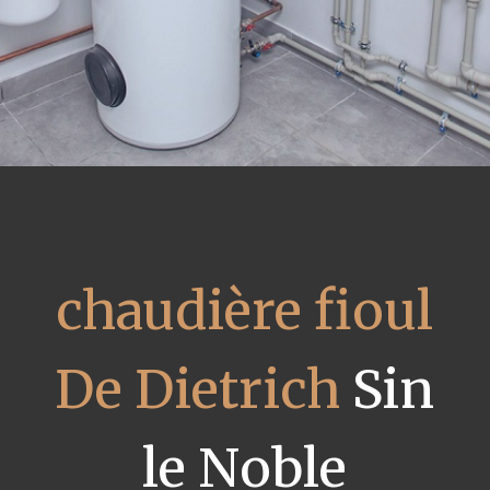
chaudière fioul
De Dietrich
Sin
le Noble