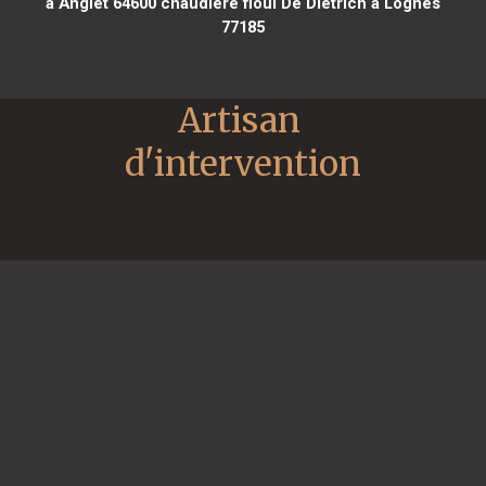
à Anglet 64600
chaudière fioul De Dietrich à Lognes
77185
Artisan 
d'intervention