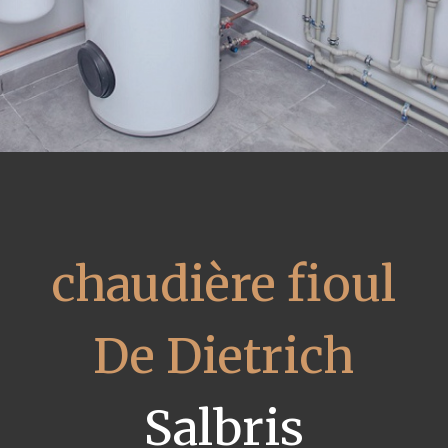
chaudière fioul
De Dietrich
Salbris