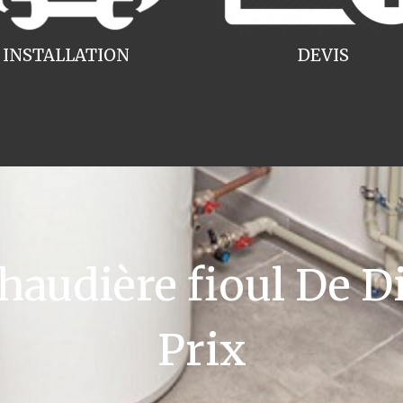
INSTALLATION
DEVIS
udière fioul De Di
Prix