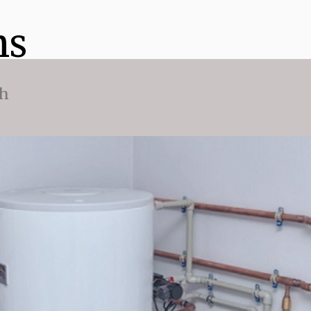
ns
ch