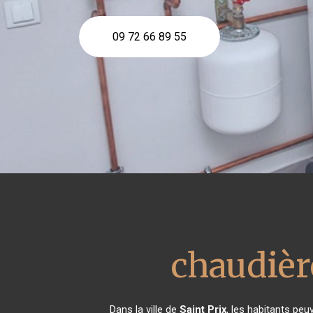
09 72 66 89 55
chaudièr
Dans la ville de
Saint Prix
, les habitants peu