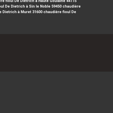
e fioul De Dietrich à Haute Goulaine 44115
ul De Dietrich à Sin le Noble 59450
chaudière
e Dietrich à Muret 31600
chaudière fioul De