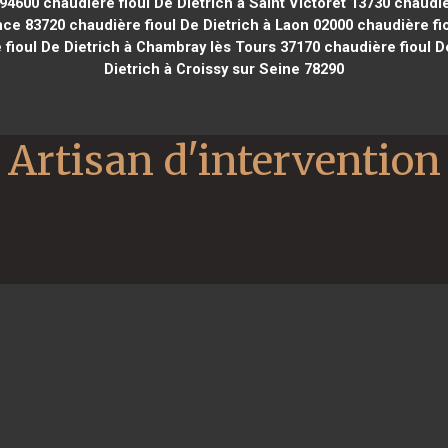
 94600
chaudière fioul De Dietrich à Saint Victoret 13730
chaudièr
nce 83720
chaudière fioul De Dietrich à Laon 02000
chaudière fio
fioul De Dietrich à Chambray lès Tours 37170
chaudière fioul D
Dietrich à Croissy sur Seine 78290
Artisan d'intervention