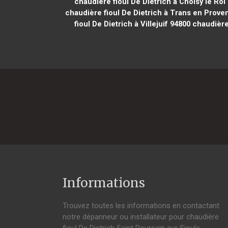
chaudière fioul De Dietrich à Choisy le Roi
chaudière fioul De Dietrich à Trans en Prove
fioul De Dietrich à Villejuif 94800
chaudière 
Informations
Trouvez toutes les informations en contactant
notre dépanneur ou installateur pour chaudière
fioul De Dietrich Saint Pourçain sur Sioule.