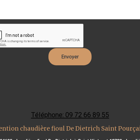
Téléphone: 09 72 66 89 55
ntion chaudière fioul De Dietrich Saint Pourça