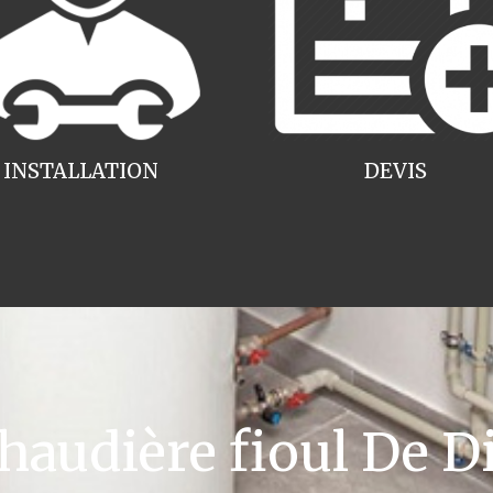
INSTALLATION
DEVIS
udière fioul De Di