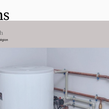
ns
ch
région
e