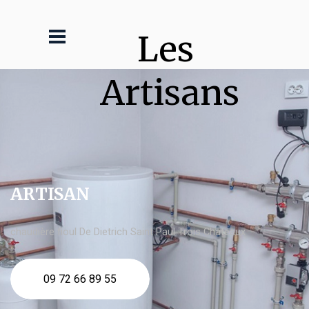
Les 
Artisans
ARTISAN
chaudière fioul De Dietrich Saint Paul Trois Châteaux
09 72 66 89 55