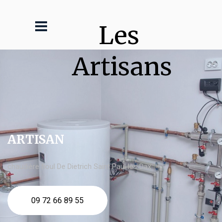
Les 
Artisans
ARTISAN
chaudière fioul De Dietrich Saint Paul lès Dax
09 72 66 89 55