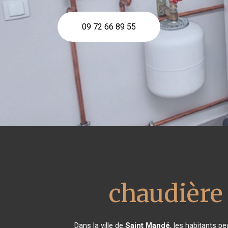
09 72 66 89 55
chaudière 
Dans la ville de
Saint Mandé
, les habitants p