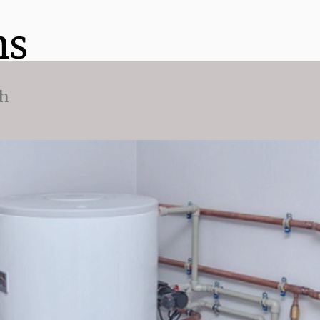
ns
ch