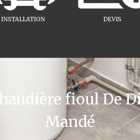
INSTALLATION
DEVIS
udière fioul De Di
Mandé