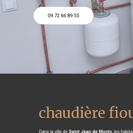
09 72 66 89 55
chaudière fio
Dans la ville de
Saint Jean de Monts
, les habit