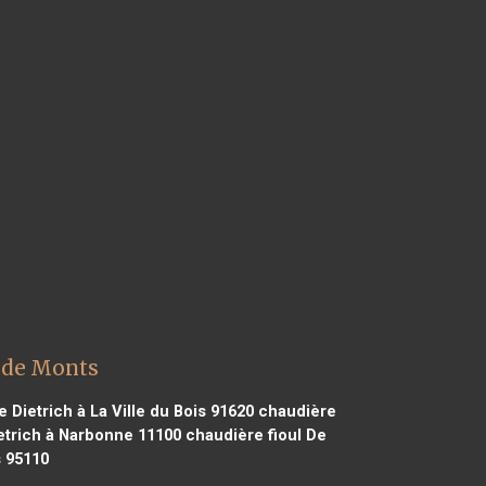
n de Monts
 Dietrich à La Ville du Bois 91620
chaudière
etrich à Narbonne 11100
chaudière fioul De
s 95110