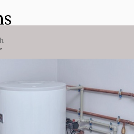
ns
ch
on