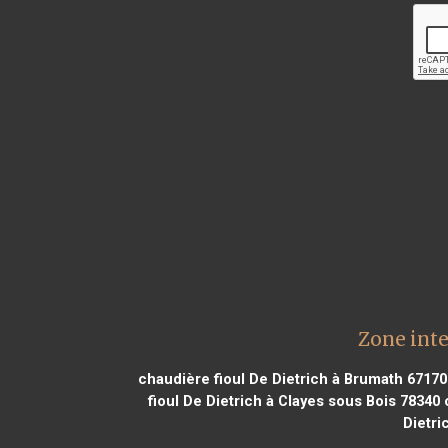
Zone inte
chaudière fioul De Dietrich à Brumath 67170
fioul De Dietrich à Clayes sous Bois 78340
c
Dietri