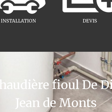
INSTALLATION
DEVIS
udière fioul De Di
Jean de Monts