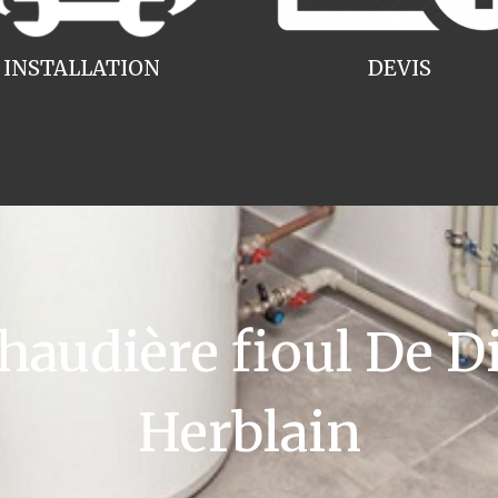
INSTALLATION
DEVIS
udière fioul De Di
Herblain