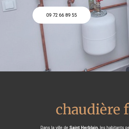
09 72 66 89 55
chaudière f
Dans la ville de
Saint Herblain
, les habitants 