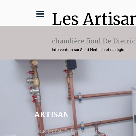
Les Artisa
chaudière fioul De Dietri
Intervention sur Saint Herblain et sa région
ARTISAN
chaudière fioul De Dietrich Saint Herblain