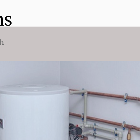
ns
ch