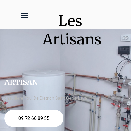
Les 
Artisans
ARTISAN
chaudière fioul De Dietrich Saint Genis Laval
09 72 66 89 55