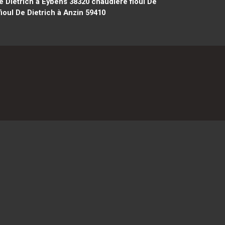
e Dietrich à Eybens 38320
chaudière fioul De
ioul De Dietrich à Anzin 59410