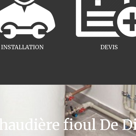
INSTALLATION
DEVIS
udière fioul De Di