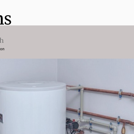
ns
ch
ion