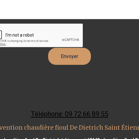
Téléphone: 09 72 66 89 55
vention chaudière fioul De Dietrich Saint Étie