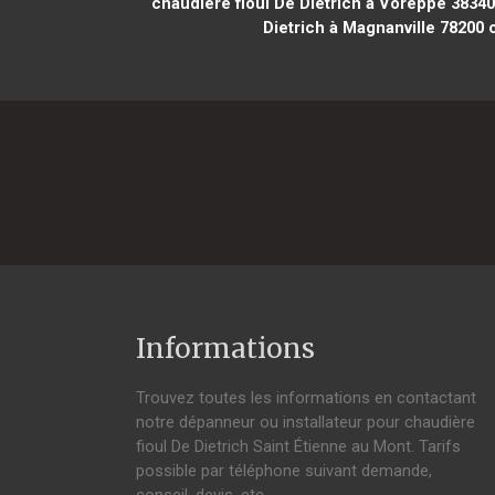
chaudière fioul De Dietrich à Voreppe 38340
Dietrich à Magnanville 78200
c
Informations
Trouvez toutes les informations en contactant
notre dépanneur ou installateur pour chaudière
fioul De Dietrich Saint Étienne au Mont. Tarifs
possible par téléphone suivant demande,
conseil, devis, etc.