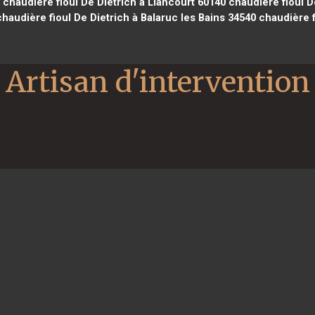
chaudière fioul De Dietrich à Liancourt 60140
chaudière fioul D
haudière fioul De Dietrich à Balaruc les Bains 34540
chaudière f
Artisan d'intervention