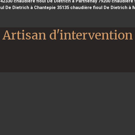
 42330
chaudière fioul De Dietrich à Parthenay 79200
chaudière f
ul De Dietrich à Chantepie 35135
chaudière fioul De Dietrich à 
Artisan d'intervention