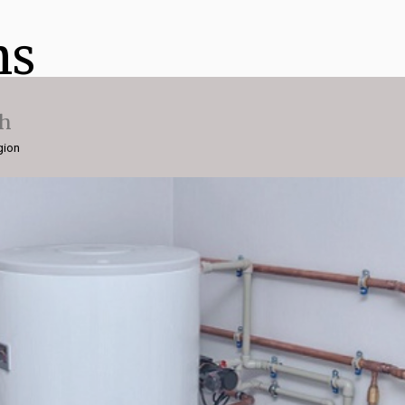
ns
ch
gion