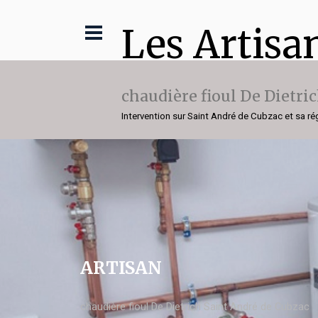
Les Artisa
chaudière fioul De Dietri
Intervention sur Saint André de Cubzac et sa ré
ARTISAN
chaudière fioul De Dietrich Saint André de Cubzac