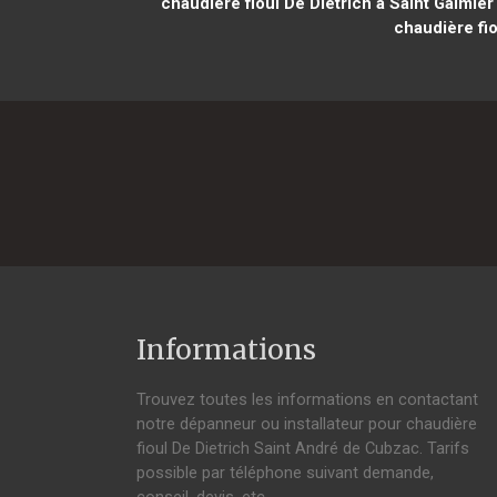
chaudière fioul De Dietrich à Saint Galmier
chaudière fio
Informations
Trouvez toutes les informations en contactant
notre dépanneur ou installateur pour chaudière
fioul De Dietrich Saint André de Cubzac. Tarifs
possible par téléphone suivant demande,
conseil, devis, etc.