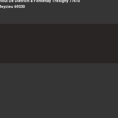
ioul De Dietrich à Fontenay Trésigny 77610
Meyzieu 69330