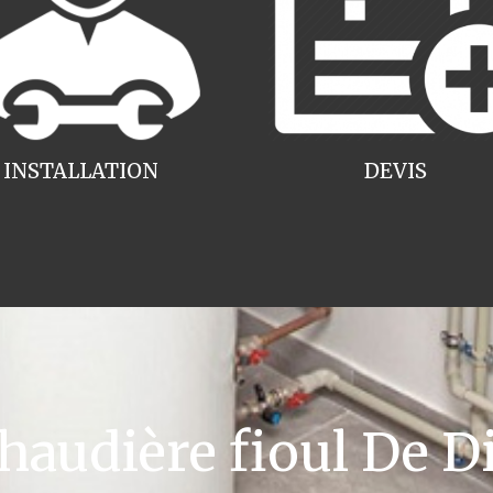
INSTALLATION
DEVIS
udière fioul De Di