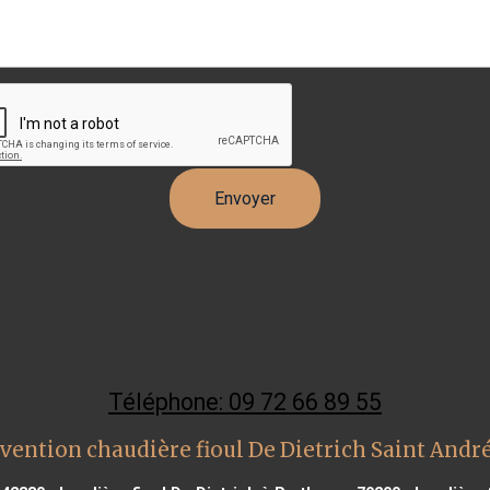
Téléphone: 09 72 66 89 55
vention chaudière fioul De Dietrich Saint Andr