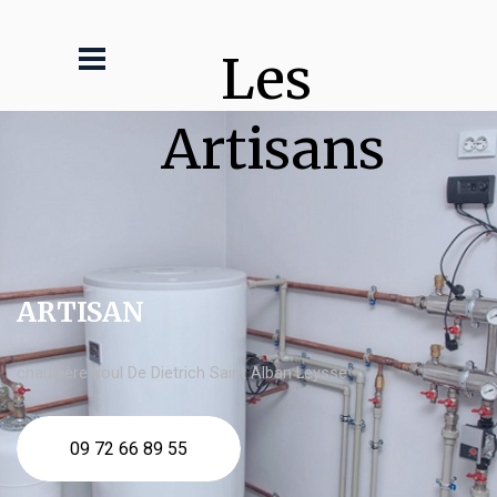
Les 
Artisans
ARTISAN
chaudière fioul De Dietrich Saint Alban Leysse
09 72 66 89 55