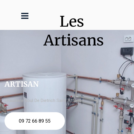
Les 
Artisans
ARTISAN
chaudière fioul De Dietrich Saint Affrique
09 72 66 89 55