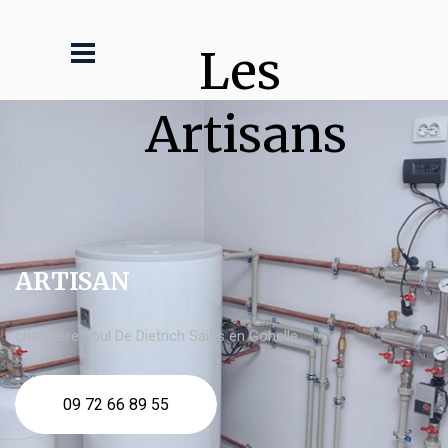
Les 
Artisans
ARTISAN
chaudière fioul De Dietrich Sains en Gohelle
09 72 66 89 55