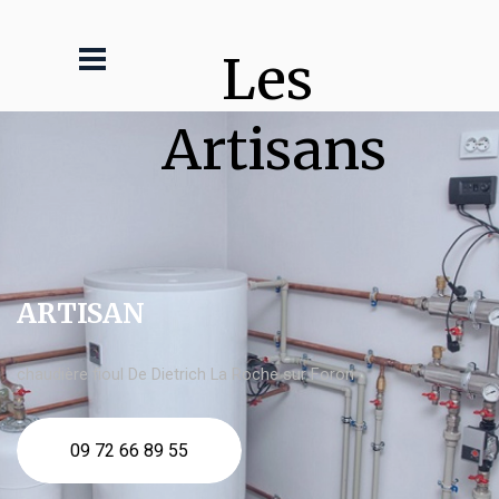
Les 
Artisans
ARTISAN
chaudière fioul De Dietrich La Roche sur Foron
09 72 66 89 55