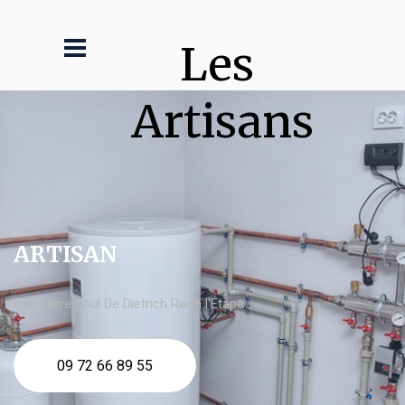
Les 
Artisans
ARTISAN
chaudière fioul De Dietrich Raon l'Étape
09 72 66 89 55