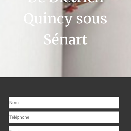
Quincy sous
Sénart