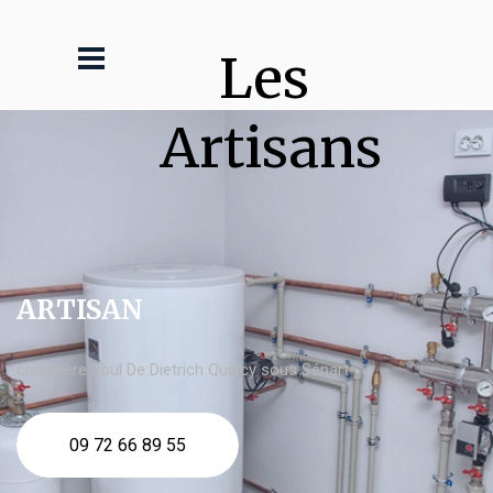
Les 
Artisans
ARTISAN
chaudière fioul De Dietrich Quincy sous Sénart
09 72 66 89 55