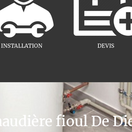
INSTALLATION
DEVIS
udière fioul De Die