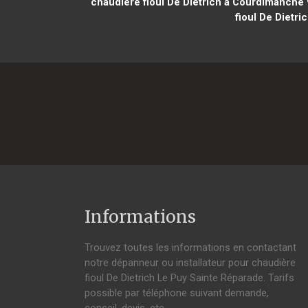
chaudière fioul De Dietrich à Courdimanche
fioul De Dietri
Informations
Trouvez toutes les informations en contactant
notre dépanneur ou installateur pour chaudière
fioul De Dietrich Le Puy Sainte Réparade. Tarifs
possible par téléphone suivant demande,
conseil, devis, etc.