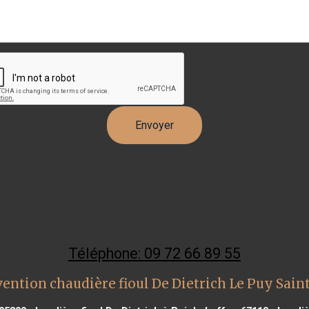
Téléphone: 09 72 66 89 55
vention chaudière fioul De Dietrich Le Puy Sain