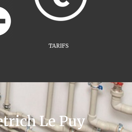
TARIFS
trich Le Puy