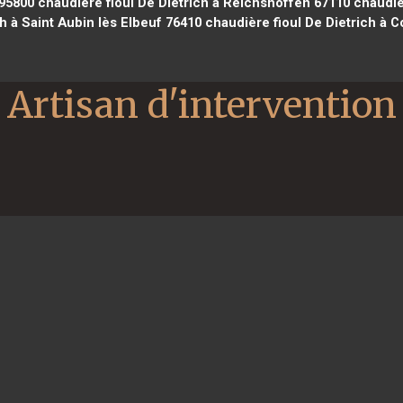
 95800
chaudière fioul De Dietrich à Reichshoffen 67110
chaudièr
ch à Saint Aubin lès Elbeuf 76410
chaudière fioul De Dietrich à
Artisan d'intervention