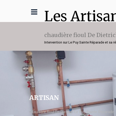
Les Artisa
chaudière fioul De Dietri
Intervention sur Le Puy Sainte Réparade et sa r
ARTISAN
chaudière fioul De Dietrich Le Puy Sainte Réparade