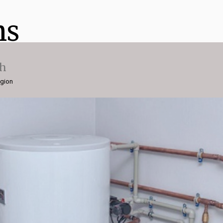
ns
ch
égion