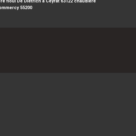
e fioul De Dietrich à Ceyrat 63122
chaudière
 Commercy 55200